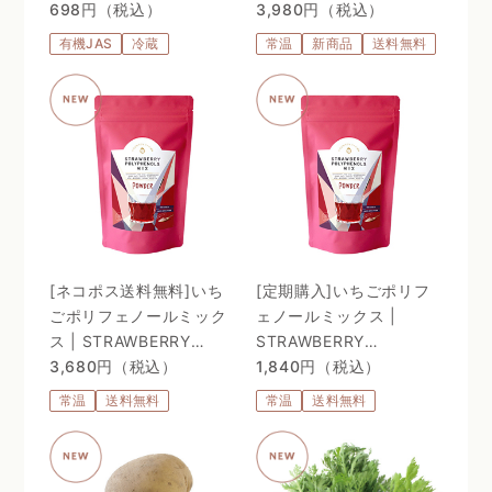
698円（税込）
ームＶＣ配合〜 24時間、
3,980円（税込）
体温を感じるビタミン
有機JAS
冷蔵
常温
新商品
送料無料
C。98%植物由来のリポ
ソーム処方 〜
[ネコポス送料無料]いち
[定期購入]いちごポリフ
ごポリフェノールミック
ェノールミックス |
ス | STRAWBERRY
STRAWBERRY
POLYPHENOLS MIX
3,680円（税込）
POLYPHENOLS MIX
1,840円（税込）
常温
送料無料
常温
送料無料