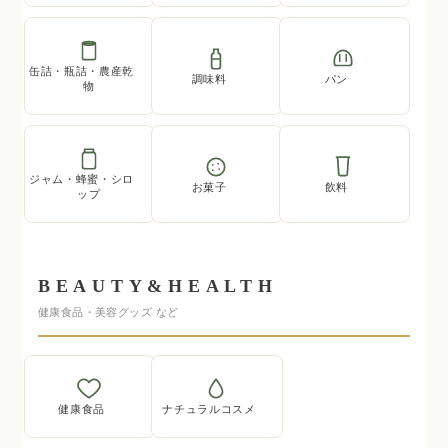
缶詰・瓶詰・農産乾
調味料
パン
物
ジャム・蜂蜜・シロ
お菓子
飲料
ップ
BEAUTY&HEALTH
健康食品・美容グッズ など
健康食品
ナチュラルコスメ