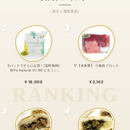
（過去１週間更新）
1
2
5パックでさらにお得！[送料無料]
▽【未来豚】 三枚肉ブロック
BIYU Natural VC 98 ビタミン
C1000mg配合・リポゾームＶＣ配
合〜 24時間、体温を感じるビタミン
¥ 18,000
¥ 2,162
C。98%植物由来のリポソーム処方
〜
3
4