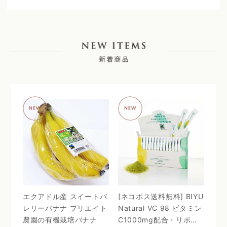
エクアドル産 スイートバ
[ネコポス送料無料] BIYU
レリーバナナ プリエイト
Natural VC 98 ビタミン
農園の有機栽培バナナ
C1000mg配合・リポゾ