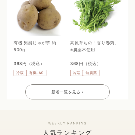
有機 男爵じゃが芋 約
高原育ちの「香り春菊」
500g
※農薬不使用
368円（税込）
368円（税込）
冷蔵
有機JAS
冷蔵
無農薬
新着一覧を見る ›
人気ランキング