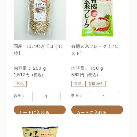
国産 はとむぎ【ほうじ
有機玄米フレーク (フロ
粒】
スト)
内容量： 200 g
内容量： 150 g
1,512円
562円
（税込）
（税込）
常温
常温
有機JAS
数量：
数量：