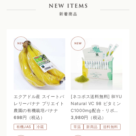
エクアドル産 スイートバ
[ネコポス送料無料] BIYU
レリーバナナ プリエイト
Natural VC 98 ビタミン
農園の有機栽培バナナ
C1000mg配合・リポゾ
698円（税込）
ームＶＣ配合〜 24時間、
3,980円（税込）
体温を感じるビタミン
有機JAS
冷蔵
常温
新商品
送料無料
C。98%植物由来のリポ