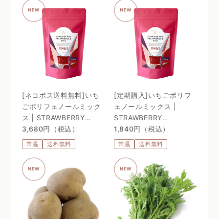
ソーム処方 〜
[ネコポス送料無料]いち
[定期購入]いちごポリフ
ごポリフェノールミック
ェノールミックス |
ス | STRAWBERRY
STRAWBERRY
POLYPHENOLS MIX
3,680円（税込）
POLYPHENOLS MIX
1,840円（税込）
常温
送料無料
常温
送料無料