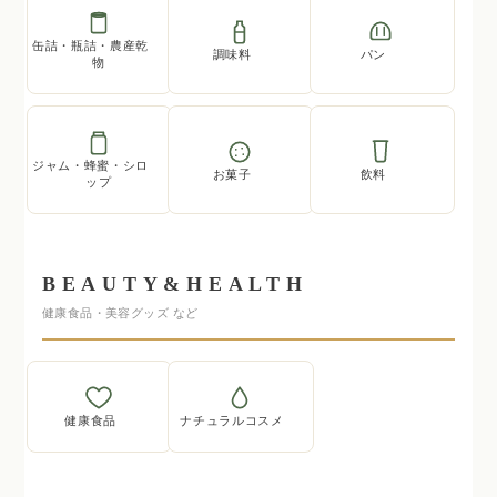
缶詰・瓶詰・農産乾
調味料
パン
物
ジャム・蜂蜜・シロ
お菓子
飲料
ップ
BEAUTY&HEALTH
健康食品・美容グッズ など
健康食品
ナチュラルコスメ