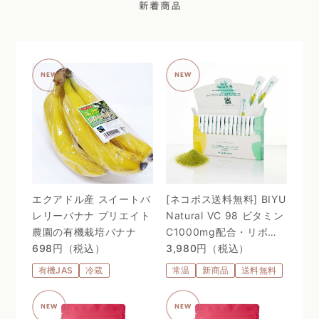
エクアドル産 スイートバ
[ネコポス送料無料] BIYU
レリーバナナ プリエイト
Natural VC 98 ビタミン
農園の有機栽培バナナ
C1000mg配合・リポゾ
698円（税込）
ームＶＣ配合〜 24時間、
3,980円（税込）
体温を感じるビタミン
有機JAS
冷蔵
常温
新商品
送料無料
C。98%植物由来のリポ
ソーム処方 〜