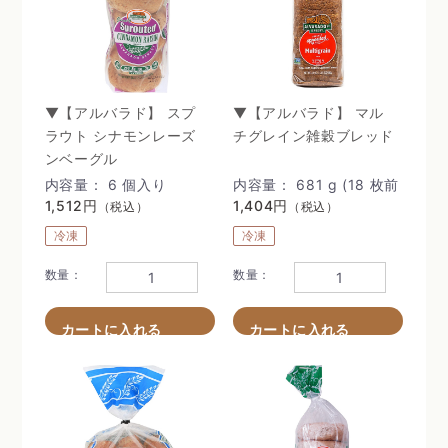
▼【アルバラド】 スプ
▼【アルバラド】 マル
ラウト シナモンレーズ
チグレイン雑穀ブレッド
ンベーグル
内容量： 6 個入り
内容量： 681 g (18 枚前
1,512円
後)
1,404円
（税込）
（税込）
冷凍
冷凍
数量：
数量：