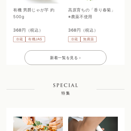
有機 男爵じゃが芋 約
高原育ちの「香り春菊」
500g
※農薬不使用
368円（税込）
368円（税込）
冷蔵
有機JAS
冷蔵
無農薬
新着一覧を見る ›