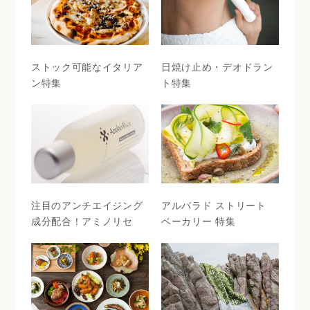
ストック可能なイタリア
日焼け止め・デオドラン
ン特集
ト特集
注目のアンチエイジング
アルバラド ストリート
成分配合！アミノリセ
ベーカリー 特集