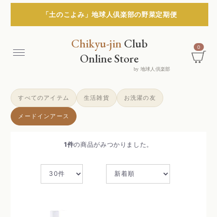
「土のこよみ」地球人倶楽部の野菜定期便
Chikyu-jin
Club
0
Menu
Online Store
by 地球人倶楽部
すべてのアイテム
生活雑貨
お洗濯の友
メードインアース
1
件
の商品がみつかりました。