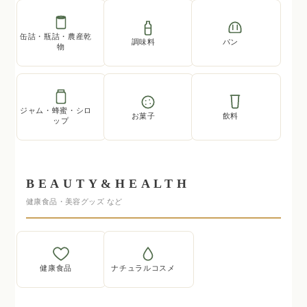
缶詰・瓶詰・農産乾
調味料
パン
物
ジャム・蜂蜜・シロ
お菓子
飲料
ップ
BEAUTY&HEALTH
健康食品・美容グッズ など
健康食品
ナチュラルコスメ