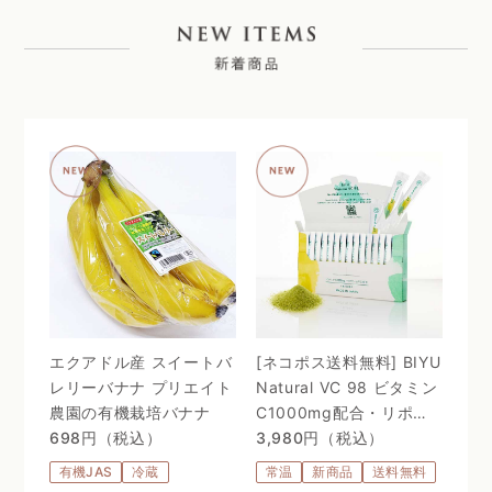
エクアドル産 スイートバ
[ネコポス送料無料] BIYU
レリーバナナ プリエイト
Natural VC 98 ビタミン
農園の有機栽培バナナ
C1000mg配合・リポゾ
698円（税込）
ームＶＣ配合〜 24時間、
3,980円（税込）
体温を感じるビタミン
有機JAS
冷蔵
常温
新商品
送料無料
C。98%植物由来のリポ