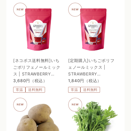
ソーム処方 〜
[ネコポス送料無料]いち
[定期購入]いちごポリフ
ごポリフェノールミック
ェノールミックス |
ス | STRAWBERRY
STRAWBERRY
POLYPHENOLS MIX
3,680円（税込）
POLYPHENOLS MIX
1,840円（税込）
常温
送料無料
常温
送料無料