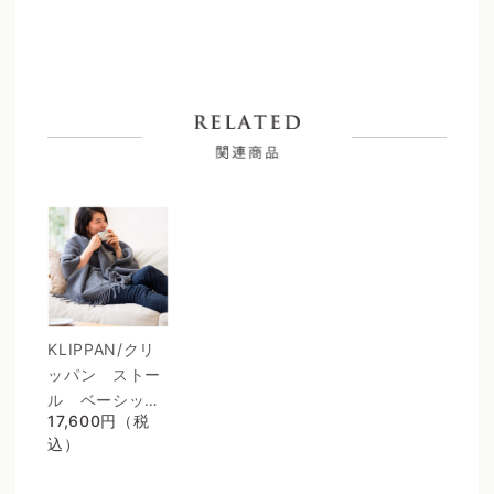
KLIPPAN/クリ
ッパン　ストー
ル　ベーシック
17,600円（税
ウール　エレガ
込）
ントグレー（2
ポケット）