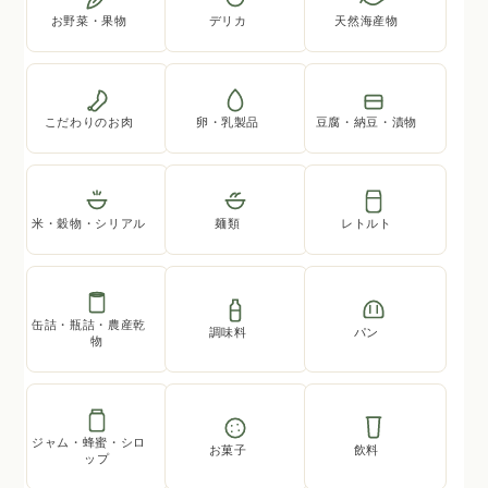
お野菜・果物
デリカ
天然海産物
こだわりのお肉
卵・乳製品
豆腐・納豆・漬物
米・穀物・シリアル
麺類
レトルト
缶詰・瓶詰・農産乾
調味料
パン
物
ジャム・蜂蜜・シロ
お菓子
飲料
ップ