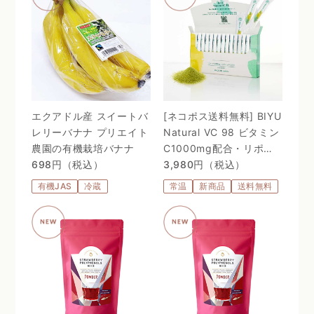
エクアドル産 スイートバ
[ネコポス送料無料] BIYU
レリーバナナ プリエイト
Natural VC 98 ビタミン
農園の有機栽培バナナ
C1000mg配合・リポゾ
698円（税込）
ームＶＣ配合〜 24時間、
3,980円（税込）
体温を感じるビタミン
有機JAS
冷蔵
常温
新商品
送料無料
C。98%植物由来のリポ
ソーム処方 〜