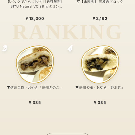
5パックでさらにお得！[送料無料]
▽【未来豚】 三枚肉ブロック
BIYU Natural VC 98 ビタミン
C1000mg配合・リポゾームＶＣ配
合〜 24時間、体温を感じるビタミン
¥ 18,000
¥ 2,162
C。98%植物由来のリポソーム処方
〜
3
4
▼信州名物・おやき「信州きのこ」
▼信州名物・おやき「野沢菜」
¥ 335
¥ 335