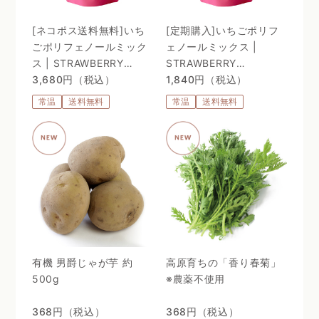
[ネコポス送料無料]いち
[定期購入]いちごポリフ
ごポリフェノールミック
ェノールミックス |
ス | STRAWBERRY
STRAWBERRY
POLYPHENOLS MIX
3,680円（税込）
POLYPHENOLS MIX
1,840円（税込）
常温
送料無料
常温
送料無料
有機 男爵じゃが芋 約
高原育ちの「香り春菊」
500g
※農薬不使用
368円（税込）
368円（税込）