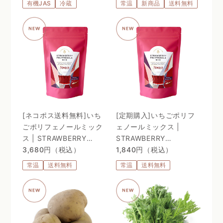
有機JAS
冷蔵
常温
新商品
送料無料
C。98%植物由来のリポ
ソーム処方 〜
[ネコポス送料無料]いち
[定期購入]いちごポリフ
ごポリフェノールミック
ェノールミックス |
ス | STRAWBERRY
STRAWBERRY
POLYPHENOLS MIX
3,680円（税込）
POLYPHENOLS MIX
1,840円（税込）
常温
送料無料
常温
送料無料