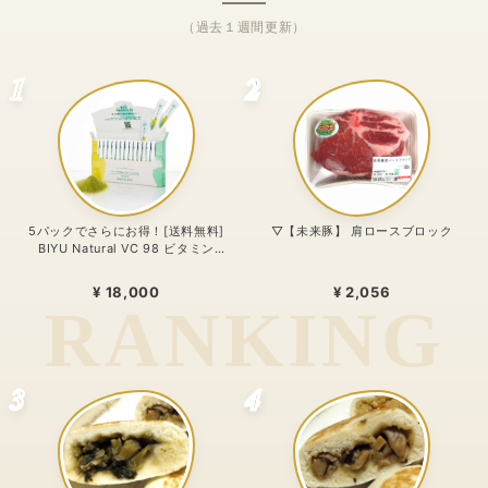
（過去１週間更新）
1
2
5パックでさらにお得！[送料無料]
▽【未来豚】 肩ロースブロック
BIYU Natural VC 98 ビタミン
C1000mg配合・リポゾームＶＣ配
合〜 24時間、体温を感じるビタミン
¥ 18,000
¥ 2,056
C。98%植物由来のリポソーム処方
〜
3
4