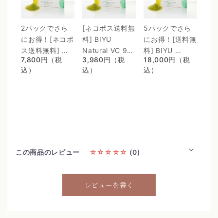
2パックでさら
[ネコポス送料無
5パックでさら
3
にお得！[ネコポ
料] BIYU 
にお得！[送料無
に
ス送料無料] 
Natural VC 98 
料] BIYU 
料] 
7,800円（税
3,980円（税
18,000円（税
11
BIYU Natural 
ビタミン
Natural VC 98 
Nat
込）
込）
込）
込
VC 98 ビタミン
C1000mg配
ビタミン
ビ
C1000mg配
合・リポゾーム
C1000mg配
C1
合・リポゾーム
ＶＣ配合〜 24
合・リポゾーム
合
ＶＣ配合〜 24
時間、体温を感
ＶＣ配合〜 24
ＶＣ
時間、体温を感
じるビタミン
時間、体温を感
時
じるビタミン
C。98%植物由
じるビタミン
じ
C。98%植物由
来のリポソーム
C。98%植物由
C。
来のリポソーム
処方 〜
来のリポソーム
来
この商品のレビュー
☆☆☆☆☆
(0)
処方 〜
処方 〜
処方
レビューを書く