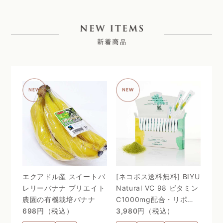
エクアドル産 スイートバ
[ネコポス送料無料] BIYU
レリーバナナ プリエイト
Natural VC 98 ビタミン
農園の有機栽培バナナ
C1000mg配合・リポゾ
698円（税込）
ームＶＣ配合〜 24時間、
3,980円（税込）
体温を感じるビタミン