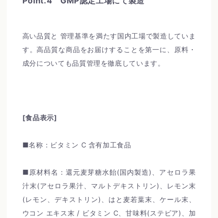
Point.4 GMP認定工場にて製造
高い品質と 管理基準を満たす国内工場で製造していま
す。高品質な商品をお届けすることを第一に、原料・
成分についても品質管理を徹底しています。
[食品表示]
■名称：ビタミン
C
含有加工食品
■原材料名：還元麦芽糖水飴
(
国内製造
)
、アセロラ果
汁末
(
アセロラ果汁、マルトデキストリン
)
、レモン末
(
レモン、デキストリン
)
、はと麦若葉末、ケール末、
ウコン エキス末
/
ビタミン
C
、甘味料
(
ステビア
)
、加