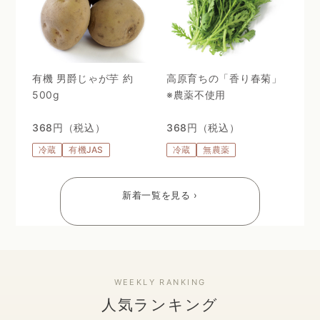
有機 男爵じゃが芋 約
高原育ちの「香り春菊」
500g
※農薬不使用
368円（税込）
368円（税込）
冷蔵
有機JAS
冷蔵
無農薬
新着一覧を見る ›
人気ランキング