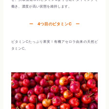
働き、濃度が高い状態を維持します。
ー 4つ目のビタミンC ー
ビタミンCたっぷり果実！有機アセロラ由来の天然ビ
タミンC。