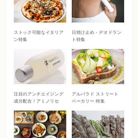
ストック可能なイタリア
日焼け止め・デオドラン
ン特集
ト特集
注目のアンチエイジング
アルバラド ストリート
成分配合！アミノリセ
ベーカリー 特集