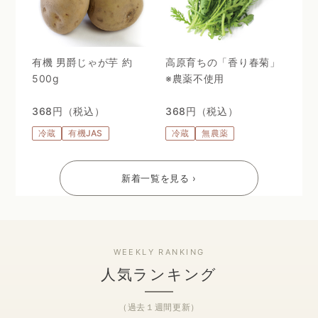
有機 男爵じゃが芋 約
高原育ちの「香り春菊」
500g
※農薬不使用
368円（税込）
368円（税込）
冷蔵
有機JAS
冷蔵
無農薬
新着一覧を見る ›
人気ランキング
（過去１週間更新）