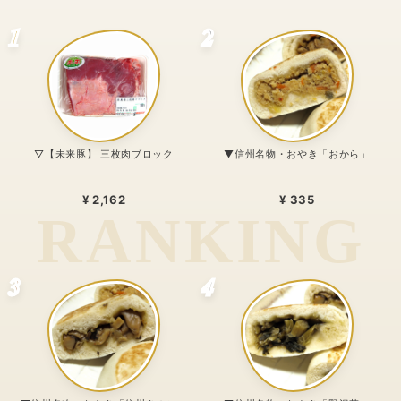
1
2
▽【未来豚】 三枚肉ブロック
▼信州名物・おやき「おから」
¥ 2,162
¥ 335
3
4