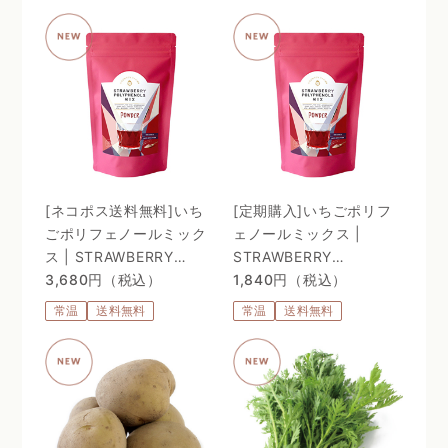
C。98%植物由来のリポ
ソーム処方 〜
[ネコポス送料無料]いち
[定期購入]いちごポリフ
ごポリフェノールミック
ェノールミックス |
ス | STRAWBERRY
STRAWBERRY
POLYPHENOLS MIX
3,680円（税込）
POLYPHENOLS MIX
1,840円（税込）
常温
送料無料
常温
送料無料