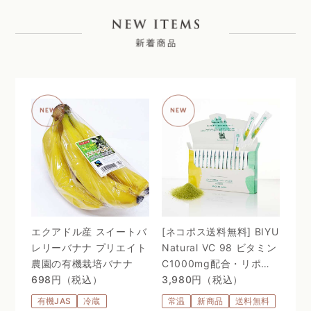
エクアドル産 スイートバ
[ネコポス送料無料] BIYU
レリーバナナ プリエイト
Natural VC 98 ビタミン
農園の有機栽培バナナ
C1000mg配合・リポゾ
698円（税込）
ームＶＣ配合〜 24時間、
3,980円（税込）
体温を感じるビタミン
有機JAS
冷蔵
常温
新商品
送料無料