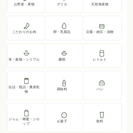
お野菜・果物
デリカ
天然海産物
こだわりのお肉
卵・乳製品
豆腐・納豆・漬物
米・穀物・シリアル
麺類
レトルト
缶詰・瓶詰・農産乾
調味料
パン
物
ジャム・蜂蜜・シロ
お菓子
飲料
ップ