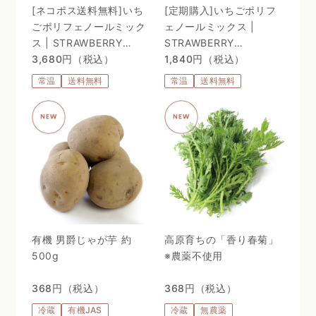
[ネコポス送料無料]いち
[定期購入]いちごポリフ
ごポリフェノールミック
ェノールミックス |
ス | STRAWBERRY
STRAWBERRY
POLYPHENOLS MIX
3,680円（税込）
POLYPHENOLS MIX
1,840円（税込）
常温
送料無料
常温
送料無料
有機 男爵じゃが芋 約
高原育ちの「香り春菊」
500g
※農薬不使用
368円（税込）
368円（税込）
冷蔵
有機JAS
冷蔵
無農薬