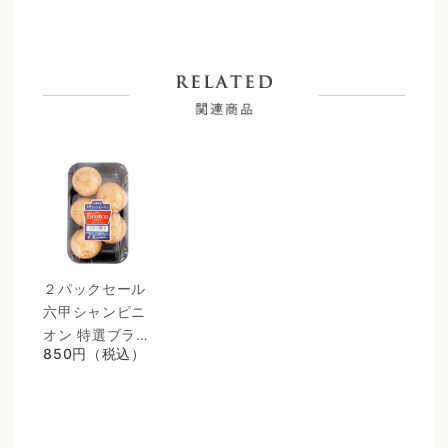
２パックセール 
六甲シャンピニ
オン 特選ブラウ
850円（税込）
ンマッシュルー
ム