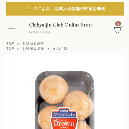
「土のこよみ」地球人倶楽部の野菜定期便
Chikyu-jin Club Online Store
0
Menu
by 地球人倶楽部
TOP
お野菜＆果物
TOP
お野菜＆果物
きのこ類