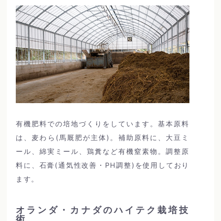
有機肥料での培地づくりをしています。基本原料
は、麦わら(馬厩肥が主体)。補助原料に、大豆ミ
ール、綿実ミール、鶏糞など有機窒素物。調整原
料に、石膏(通気性改善・PH調整)を使用しており
ます。
オランダ・カナダのハイテク栽培技
術