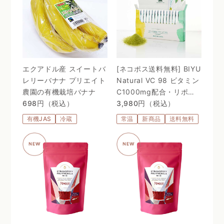
エクアドル産 スイートバ
[ネコポス送料無料] BIYU
レリーバナナ プリエイト
Natural VC 98 ビタミン
農園の有機栽培バナナ
C1000mg配合・リポゾ
698円（税込）
ームＶＣ配合〜 24時間、
3,980円（税込）
体温を感じるビタミン
有機JAS
冷蔵
常温
新商品
送料無料
C。98%植物由来のリポ
ソーム処方 〜