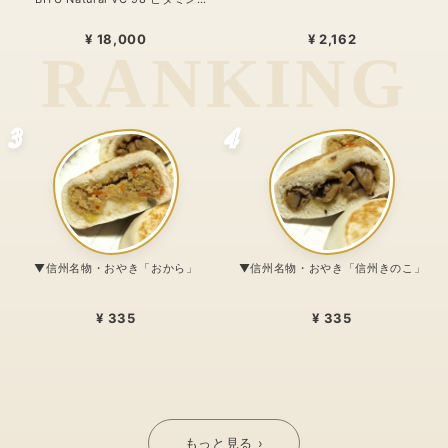
C1000mg配合・リポゾームＶＣ配
合〜 24時間、体温を感じるビタミン
¥ 18,000
¥ 2,162
C。98%植物由来のリポソーム処方
〜
3
4
▼信州名物・おやき「おから」
▼信州名物・おやき「信州きのこ」
¥ 335
¥ 335
もっと見る ›