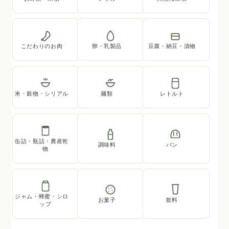
こだわりのお肉
卵・乳製品
豆腐・納豆・漬物
米・穀物・シリアル
麺類
レトルト
缶詰・瓶詰・農産乾
調味料
パン
物
ジャム・蜂蜜・シロ
お菓子
飲料
ップ