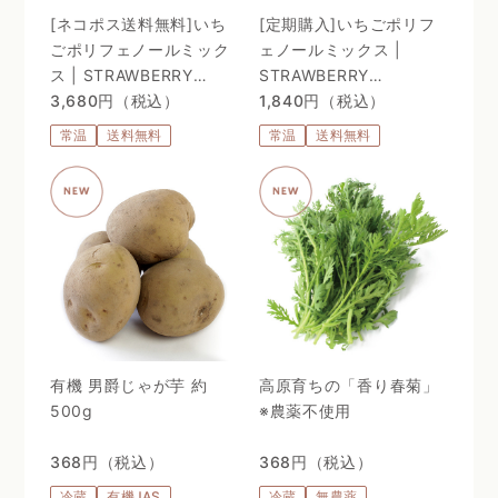
[ネコポス送料無料]いち
[定期購入]いちごポリフ
ごポリフェノールミック
ェノールミックス |
ス | STRAWBERRY
STRAWBERRY
POLYPHENOLS MIX
3,680円（税込）
POLYPHENOLS MIX
1,840円（税込）
常温
送料無料
常温
送料無料
有機 男爵じゃが芋 約
高原育ちの「香り春菊」
500g
※農薬不使用
368円（税込）
368円（税込）
冷蔵
有機JAS
冷蔵
無農薬