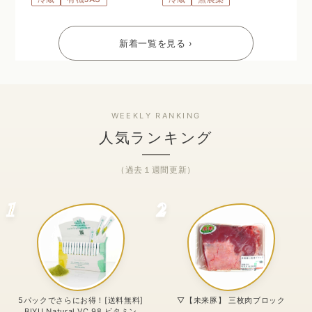
新着一覧を見る ›
人気ランキング
（過去１週間更新）
1
2
5パックでさらにお得！[送料無料]
▽【未来豚】 三枚肉ブロック
BIYU Natural VC 98 ビタミン