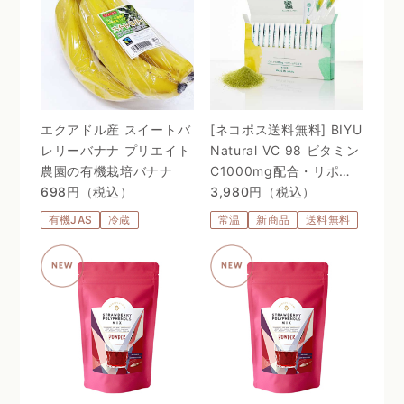
エクアドル産 スイートバ
[ネコポス送料無料] BIYU
レリーバナナ プリエイト
Natural VC 98 ビタミン
農園の有機栽培バナナ
C1000mg配合・リポゾ
698円（税込）
ームＶＣ配合〜 24時間、
3,980円（税込）
体温を感じるビタミン
有機JAS
冷蔵
常温
新商品
送料無料
C。98%植物由来のリポ
ソーム処方 〜