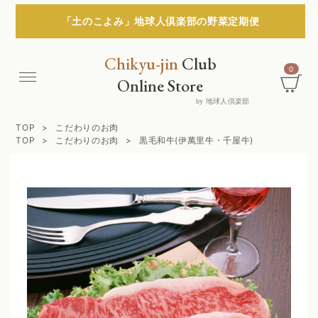
「土のこよみ」地球人倶楽部の野菜定期便
Chikyu-jin
Club
0
Menu
Online Store
by 地球人倶楽部
TOP
こだわりのお肉
TOP
こだわりのお肉
黒毛和牛(伊萬里牛・千屋牛)