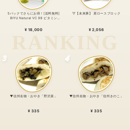
5パックでさらにお得！[送料無料]
▽【未来豚】 肩ロースブロック
BIYU Natural VC 98 ビタミン
C1000mg配合・リポゾームＶＣ配
合〜 24時間、体温を感じるビタミン
¥ 18,000
¥ 2,056
C。98%植物由来のリポソーム処方
〜
3
4
▼信州名物・おやき「野沢菜」
▼信州名物・おやき「信州きのこ」
¥ 335
¥ 335