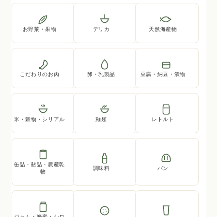
お野菜・果物
デリカ
天然海産物
こだわりのお肉
卵・乳製品
豆腐・納豆・漬物
米・穀物・シリアル
麺類
レトルト
缶詰・瓶詰・農産乾
調味料
パン
物
ジャム・蜂蜜・シロ