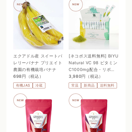
エクアドル産 スイートバ
[ネコポス送料無料] BIYU
レリーバナナ プリエイト
Natural VC 98 ビタミン
農園の有機栽培バナナ
C1000mg配合・リポゾ
698円（税込）
ームＶＣ配合〜 24時間、
3,980円（税込）
体温を感じるビタミン
有機JAS
冷蔵
常温
新商品
送料無料
C。98%植物由来のリポ
ソーム処方 〜