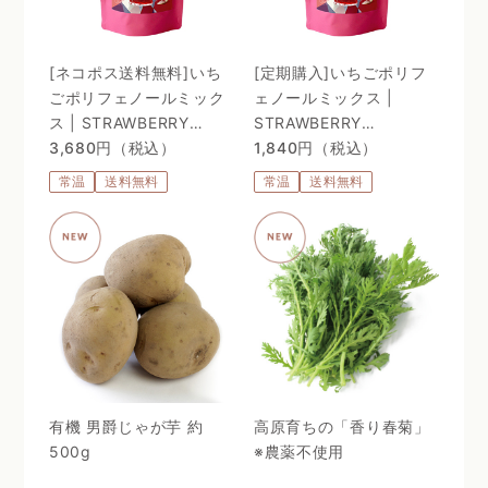
[ネコポス送料無料]いち
[定期購入]いちごポリフ
ごポリフェノールミック
ェノールミックス |
ス | STRAWBERRY
STRAWBERRY
POLYPHENOLS MIX
3,680円（税込）
POLYPHENOLS MIX
1,840円（税込）
常温
送料無料
常温
送料無料
有機 男爵じゃが芋 約
高原育ちの「香り春菊」
500g
※農薬不使用