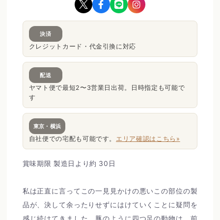
決済
クレジットカード・代金引換に対応
配送
ヤマト便で最短2〜3営業日出荷。日時指定も可能で
す
東京・横浜
自社便での宅配も可能です。
エリア確認はこちら»
賞味期限
製造日より約 30日
私は正直に言ってこの一見見かけの悪いこの部位の製
品が、決して余ったりせずにはけていくことに疑問を
感じ続けてきました。豚のように四つ足の動物は、前