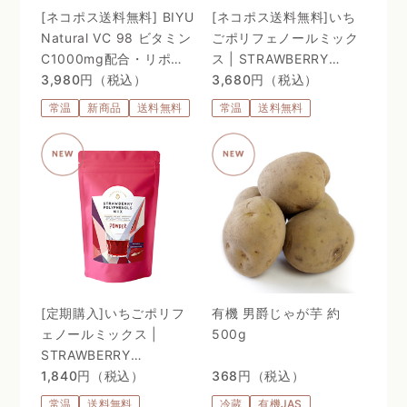
[ネコポス送料無料] BIYU
[ネコポス送料無料]いち
Natural VC 98 ビタミン
ごポリフェノールミック
C1000mg配合・リポゾ
ス | STRAWBERRY
ームＶＣ配合〜 24時間、
3,980円（税込）
POLYPHENOLS MIX
3,680円（税込）
体温を感じるビタミン
常温
新商品
送料無料
常温
送料無料
C。98%植物由来のリポ
ソーム処方 〜
[定期購入]いちごポリフ
有機 男爵じゃが芋 約
ェノールミックス |
500g
STRAWBERRY
POLYPHENOLS MIX
1,840円（税込）
368円（税込）
常温
送料無料
冷蔵
有機JAS