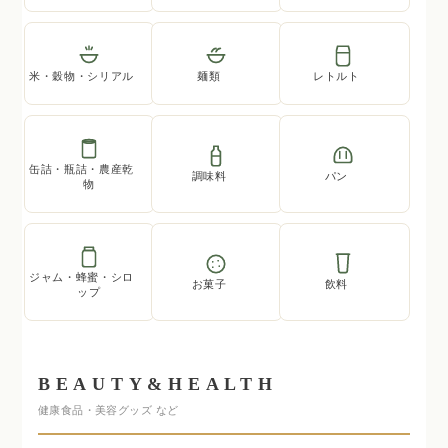
米・穀物・シリアル
麺類
レトルト
缶詰・瓶詰・農産乾
調味料
パン
物
ジャム・蜂蜜・シロ
お菓子
飲料
ップ
BEAUTY&HEALTH
健康食品・美容グッズ など