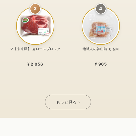
3
4
▽【未来豚】 肩ロースブロック
地球人の神山鶏 もも肉
¥ 2,056
¥ 965
もっと見る ›