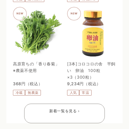
高原育ちの「香り春菊」
[3本]コロコロの舎 平飼
※農薬不使用
い 卵油 100粒
×3（300粒）
368円（税込）
9,234円（税込）
冷蔵
無農薬
人気
常温
新着一覧を見る ›